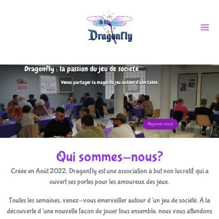
Aller
au
contenu
Dragonfly : la passion du jeu de société
Venez partager la magie du jeu autour d’une table
Rejoins-nous
Qui sommes-nous?
Créée en Août 2022, Dragonfly est une association à but non lucratif qui a
ouvert ses portes pour les amoureux des jeux.
Toutes les semaines, venez-vous émerveiller autour d’un jeu de société. À la
découverte d’une nouvelle façon de jouer tous ensemble, nous vous attendons