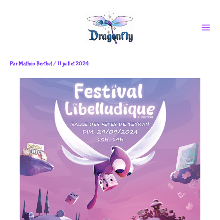
Aller
au
contenu
Par
Mathéo Berthet
/
11 juillet 2024