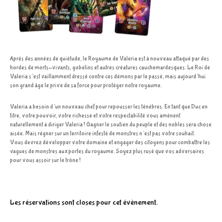
Après des années de quiétude, le Royaume de Valeria est à nouveau attaqué par des
hordes de morts-vivants, gobelins et autres créatures cauchemardesques. Le Roi de
Valeria s’est vaillamment dressé contre ces démons par le passé, mais aujourd’hui
son grand âge le prive de sa force pour protéger notre royaume.
Valeria a besoin d’un nouveau chef pour repousser les ténèbres. En tant que Duc en
titre, votre pouvoir, votre richesse et votre respectabilité vous amènent
naturellement à diriger Valeria ! Gagner le soutien du peuple et des nobles sera chose
aisée. Mais régner sur un territoire infesté de monstres n’est pas votre souhait.
Vous devrez développer votre domaine et engager des citoyens pour combattre les
vagues de monstres aux portes du royaume. Soyez plus rusé que vos adversaires
pour vous assoir sur le trône !
Les réservations sont closes pour cet évènement.