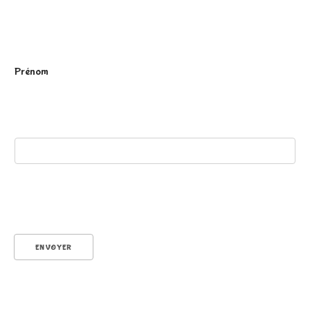
P
Prénom
r
é
ENVOYER
n