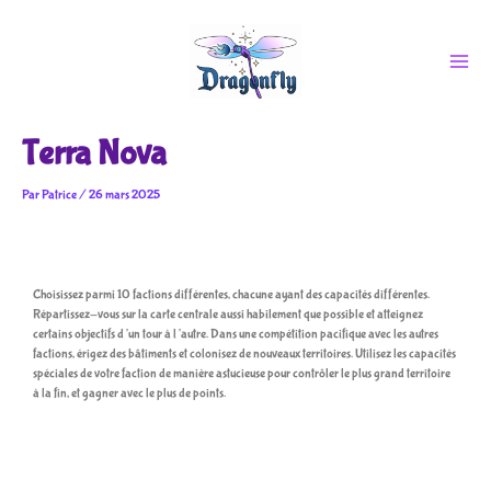
Aller
au
contenu
Terra Nova
Par
Patrice
/
26 mars 2025
Choisissez parmi 10 factions différentes, chacune ayant des capacités différentes.
Répartissez-vous sur la carte centrale aussi habilement que possible et atteignez
certains objectifs d’un tour à l’autre. Dans une compétition pacifique avec les autres
factions, érigez des bâtiments et colonisez de nouveaux territoires. Utilisez les capacités
spéciales de votre faction de manière astucieuse pour contrôler le plus grand territoire
à la fin, et gagner avec le plus de points.