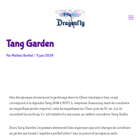
Aller
au
contenu
Tang Garden
Par
Mathéo Berthet
/
5 juin 2024
Une des époques dorées pour le jardinage dans la Chine classique a lieu, ce qui
correspond à la dynastie Tang (618 à 907). L’empereur Xuanzong vient de construire
un magnifique jardin impérial, celui du majestueux lac Clear, près de Xi’an. Là, ils
racontent les écrits qu’il s’est installé et a vécu avec sa célèbre concubine Yang Guifei.
Dans Tang Garden, les joueurs deviennent des ingénieurs qui sont chargés de construire
un jardin qui trouve l’équilibre parfait entre l’eau, la pierre et les espaces verts.