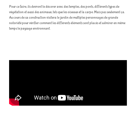
Pour ce faire, ils devront le décorer avec des temples, des ponts, différents types de
végétation et aussi des animaux, tels que les oiseaux et la carpe. Mais pas seulement ça.
Au cours de sa construction visitera le jardin de multiples personnages de grande
notoriété pour vérifier comment les différents éléments sont placés et admirer en même
temps le paysage environnant.