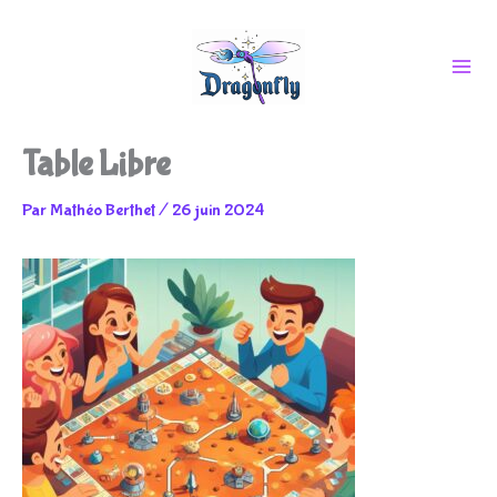
Aller
Table Libre
au
Par
Mathéo Berthet
/
26 juin 2024
contenu