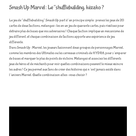
Smash Up Marvel : Le “shufflebuilding, kézako ?
Le jeu de “shufflebuilding” Smash Up part d’un principe simple : prenez les jeux de 20
cartes de deux factions, mélangez-les en un jeu de quarante cartes, puis rivalisez pour
détruire plus de bases que vos adversaires ! Chaque faction implique un mécanisme de
jeu différent, et chaque combinaison de factions apporte une expérience de jeu
différente.
Dans Smash Up : Marvel, les joueurs fusionnent deux groupes de personnages Marvel,
comme les membres des Ultimates ou les cerveaux criminels de HYDRA, pour s’emparer
de bases et marquer le plus de points de victoire. Mélangez et associez les différents
jeux de héros et de méchants pour voir quelles combinaisons peuvent le mieux vaincre
les autres ! Ce jeu permet aux fans de créer des histoires qui n’ont jamais existé dans
l’univers Marvel. Quelle combinaison allez-vous choisir ?