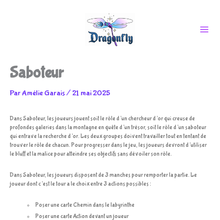
Aller
Saboteur
au
Par
Amélie Garais
/
21 mai 2025
Dans Saboteur, les joueurs jouent soit le rôle d’un chercheur d’or qui creuse de
profondes galeries dans la montagne en quête d’un trésor, soit le rôle d’un saboteur
contenu
qui entrave la recherche d’or. Les deux groupes doivent travailler tout en tentant de
trouver le rôle de chacun. Pour progresser dans le jeu, les joueurs devront d’utiliser
le bluff et la malice pour atteindre ses objectifs sans dévoiler son rôle.
Dans Saboteur, les joueurs disposent de 3 manches pour remporter la partie. Le
joueur dont c’est le tour a le choix entre 3 actions possibles :
Poser une carte Chemin dans le labyrinthe
Poser une carte Action devant un joueur