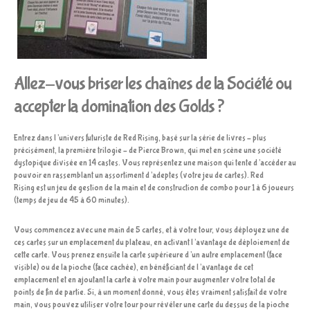
Allez-vous briser les chaînes de la Société ou
accepter la domination des Golds ?
Entrez dans l’univers futuriste de Red Rising, basé sur la série de livres – plus
précisément, la première trilogie – de Pierce Brown, qui met en scène une société
dystopique divisée en 14 castes. Vous représentez une maison qui tente d’accéder au
pouvoir en rassemblant un assortiment d’adeptes (votre jeu de cartes). Red
Rising est un jeu de gestion de la main et de construction de combo pour 1 à 6 joueurs
(temps de jeu de 45 à 60 minutes).
Vous commencez avec une main de 5 cartes, et à votre tour, vous déployez une de
ces cartes sur un emplacement du plateau, en activant l’avantage de déploiement de
cette carte. Vous prenez ensuite la carte supérieure d’un autre emplacement (face
visible) ou de la pioche (face cachée), en bénéficiant de l’avantage de cet
emplacement et en ajoutant la carte à votre main pour augmenter votre total de
points de fin de partie. Si, à un moment donné, vous êtes vraiment satisfait de votre
main, vous pouvez utiliser votre tour pour révéler une carte du dessus de la pioche