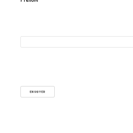
r
é
ENVOYER
n