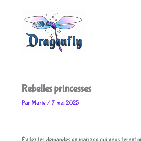
Aller
au
Rebelles princesses
Par
Marie
/
7 mai 2025
contenu
Évitez les demandes en mariage qui vous feront marq