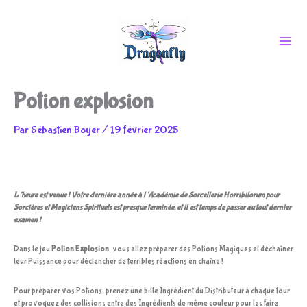
Aller
Potion explosion
au
Par
Sébastien Boyer
/
19 février 2025
contenu
L’heure est venue ! Votre dernière année à l’Académie de Sorcellerie Horribilorum pour
Sorcières et Magiciens Spirituels est presque terminée, et il est temps de passer au tout dernier
examen !
Dans le jeu
Potion Explosion
, vous allez préparer des Potions Magiques et déchaîner
leur Puissance pour déclencher de terribles réactions en chaîne !
Pour préparer vos Potions, prenez une bille Ingrédient du Distributeur à chaque tour
et provoquez des collisions entre des Ingrédients de même couleur pour les faire