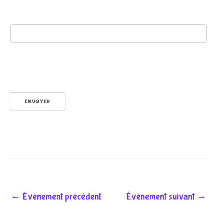
r
é
ENVOYER
n
o
←
Évènement précédent
Évènement suivant
→