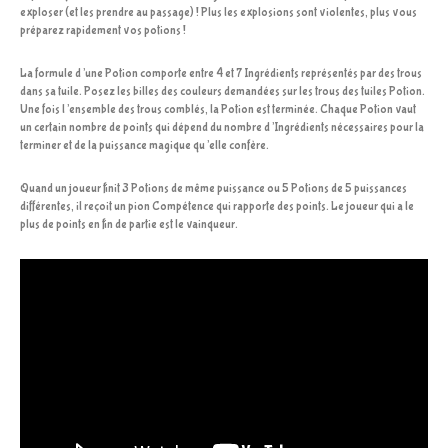
exploser (et les prendre au passage) ! Plus les explosions sont violentes, plus vous
préparez rapidement vos potions !
La formule d’une Potion comporte entre 4 et 7 Ingrédients représentés par des trous
dans sa tuile. Posez les billes des couleurs demandées sur les trous des tuiles Potion.
Une fois l’ensemble des trous comblés, la Potion est terminée. Chaque Potion vaut
un certain nombre de points qui dépend du nombre d’Ingrédients nécessaires pour la
terminer et de la puissance magique qu’elle confère.
Quand un joueur finit 3 Potions de même puissance ou 5 Potions de 5 puissances
différentes, il reçoit un pion Compétence qui rapporte des points. Le joueur qui a le
plus de points en fin de partie est le vainqueur.