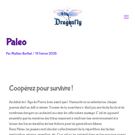
Aller
au
contenu
Paleo
Par
Mathéo Berthet
/
19 février 2025
Coopérez pour survivre !
Au début de l’Âge de Pierre, bien avant que l’Humanité ne se sédentarise, chaque
journée était un défi à relever. Trouver de la nourriture n’était pas une tâche facile et de
nombreux dangers se cachaient au cœur de cette nature sauvage. C’est en agissant
ensemble que les membres des tribus réussirent à maîtriser leur environnement et à
laisser des traces durables de leur histoire pour les générations futures.
Dans Paleo, les joueurs vont décider collectivement de la répartition des tâches:
exploration, mission, invention, etc. Ce n’est qu’en arrivant dans un lieu que vous saurez