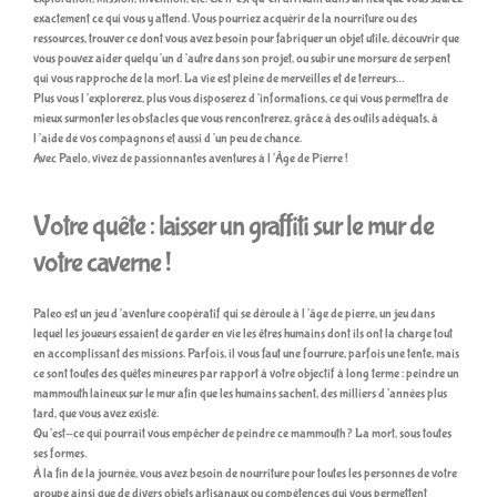
exactement ce qui vous y attend. Vous pourriez acquérir de la nourriture ou des
ressources, trouver ce dont vous avez besoin pour fabriquer un objet utile, découvrir que
vous pouvez aider quelqu’un d’autre dans son projet, ou subir une morsure de serpent
qui vous rapproche de la mort. La vie est pleine de merveilles et de terreurs…
Plus vous l’explorerez, plus vous disposerez d’informations, ce qui vous permettra de
mieux surmonter les obstacles que vous rencontrerez, grâce à des outils adéquats, à
l’aide de vos compagnons et aussi d’un peu de chance.
Avec Paelo, vivez de passionnantes aventures à l’Âge de Pierre !
Votre quête : laisser un graffiti sur le mur de
votre caverne !
Paleo est un jeu d’aventure coopératif qui se déroule à l’âge de pierre, un jeu dans
lequel les joueurs essaient de garder en vie les êtres humains dont ils ont la charge tout
en accomplissant des missions. Parfois, il vous faut une fourrure, parfois une tente, mais
ce sont toutes des quêtes mineures par rapport à votre objectif à long terme : peindre un
mammouth laineux sur le mur afin que les humains sachent, des milliers d’années plus
tard, que vous avez existé.
Qu’est-ce qui pourrait vous empêcher de peindre ce mammouth ? La mort, sous toutes
ses formes.
À la fin de la journée, vous avez besoin de nourriture pour toutes les personnes de votre
groupe ainsi que de divers objets artisanaux ou compétences qui vous permettent