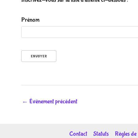
P
Prénom
r
é
n
o
m
ENVOYER
P
r
é
n
o
m
←
Évènement précédent
P
r
é
n
Contact
Statuts
Règles de 