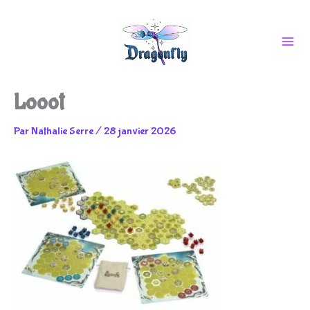
Aller
Looot
au
Par
Nathalie Serre
/
28 janvier 2026
contenu