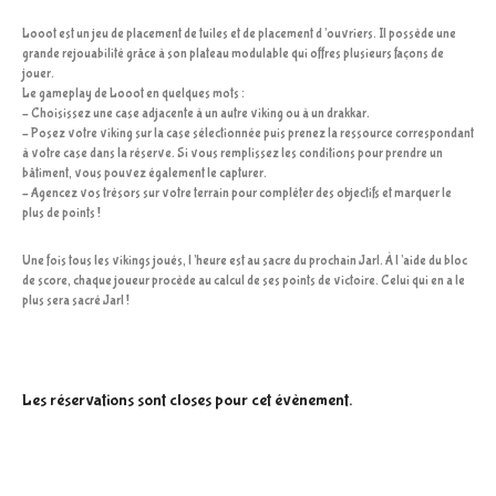
Looot
est un jeu de placement de tuiles et de placement d’ouvriers. Il possède une
grande rejouabilité grâce à son plateau modulable qui offres plusieurs façons de
jouer.
Le gameplay de
Looot
en quelques mots :
– Choisissez une case adjacente à un autre viking ou à un drakkar.
– Posez votre viking sur la case sélectionnée puis prenez la ressource correspondant
à votre case dans la réserve. Si vous remplissez les conditions pour prendre un
bâtiment, vous pouvez également le capturer.
– Agencez vos trésors sur votre terrain pour compléter des objectifs et marquer le
plus de points !
Une fois tous les vikings joués, l’heure est au sacre du prochain Jarl. À l’aide du bloc
de score, chaque joueur procède au calcul de ses points de victoire. Celui qui en a le
plus sera sacré Jarl !
Les réservations sont closes pour cet évènement.