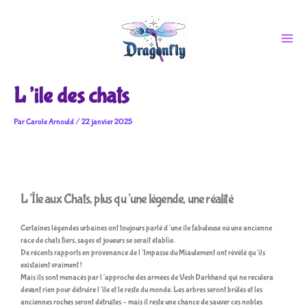
Aller
au
contenu
L’ile des chats
Par
Carole Arnould
/
22 janvier 2025
L’Île aux Chats, plus qu’une légende, une réalité
Certaines légendes urbaines ont toujours parlé d’une île fabuleuse où une ancienne
race de chats fiers, sages et joueurs se serait établie.
De récents rapports en provenance de l’Impasse du Miaulement ont révélé qu’ils
existaient vraiment !
Mais ils sont menacés par l’approche des armées de Vesh Darkhand qui ne reculera
devant rien pour détruire l’île et le reste du monde. Les arbres seront brûlés et les
anciennes roches seront détruites – mais il reste une chance de sauver ces nobles