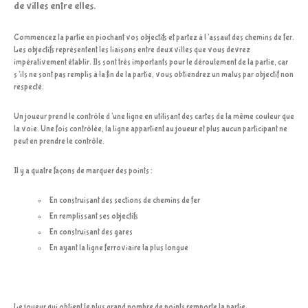
de villes entre elles.
Commencez la partie en piochant vos objectifs et partez à l’assaut des chemins de fer.
Les objectifs représentent les liaisons entre deux villes que vous devrez
impérativement établir. Ils sont très importants pour le déroulement de la partie, car
s’ils ne sont pas remplis à la fin de la partie, vous obtiendrez un malus par objectif non
respecté.
Un joueur prend le contrôle d’une ligne en utilisant des cartes de la même couleur que
la voie. Une fois contrôlée, la ligne appartient au joueur et plus aucun participant ne
peut en prendre le contrôle.
Il y a quatre façons de marquer des points :
En construisant des sections de chemins de fer
En remplissant ses objectifs
En construisant des gares
En ayant la ligne ferroviaire la plus longue
Le joueur qui obtient le plus grand nombre de points remporte la partie.