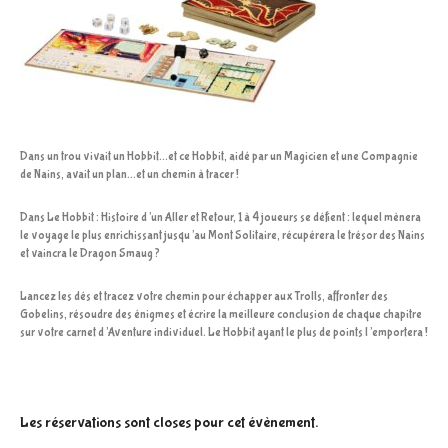
Dans un trou vivait un Hobbit…et ce Hobbit, aidé par un Magicien et une Compagnie
de Nains, avait un plan…et un chemin à tracer !
Dans Le Hobbit : Histoire d’un Aller et Retour, 1 à 4 joueurs se défient : lequel mènera
le voyage le plus enrichissant jusqu’au Mont Solitaire, récupérera le trésor des Nains
et vaincra le Dragon Smaug ?
Lancez les dés et tracez votre chemin pour échapper aux Trolls, affronter des
Gobelins, résoudre des énigmes et écrire la meilleure conclusion de chaque chapitre
sur votre carnet d’Aventure individuel. Le Hobbit ayant le plus de points l’emportera !
Les réservations sont closes pour cet évènement.