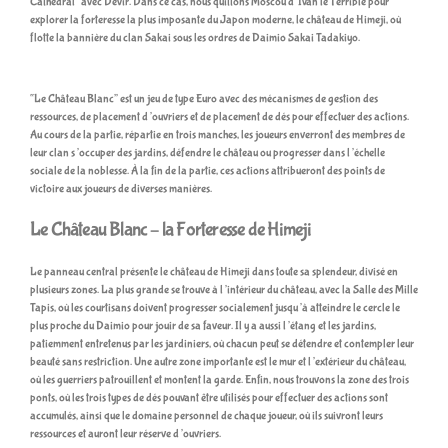
Cathedral” avec Devir. Dans ce cas, nous quittons Moscou d’Ivan le Terrible pour
explorer la forteresse la plus imposante du Japon moderne, le château de Himeji, où
flotte la bannière du clan Sakai sous les ordres de Daimio Sakai Tadakiyo.
“Le Château Blanc” est un jeu de type Euro avec des mécanismes de gestion des
ressources, de placement d’ouvriers et de placement de dés pour effectuer des actions.
Au cours de la partie, répartie en trois manches, les joueurs enverront des membres de
leur clan s’occuper des jardins, défendre le château ou progresser dans l’échelle
sociale de la noblesse. À la fin de la partie, ces actions attribueront des points de
victoire aux joueurs de diverses manières.
Le Château Blanc – la Forteresse de Himeji
Le panneau central présente le château de Himeji dans toute sa splendeur, divisé en
plusieurs zones. La plus grande se trouve à l’intérieur du château, avec la Salle des Mille
Tapis, où les courtisans doivent progresser socialement jusqu’à atteindre le cercle le
plus proche du Daimio pour jouir de sa faveur. Il y a aussi l’étang et les jardins,
patiemment entretenus par les jardiniers, où chacun peut se détendre et contempler leur
beauté sans restriction. Une autre zone importante est le mur et l’extérieur du château,
où les guerriers patrouillent et montent la garde. Enfin, nous trouvons la zone des trois
ponts, où les trois types de dés pouvant être utilisés pour effectuer des actions sont
accumulés, ainsi que le domaine personnel de chaque joueur, où ils suivront leurs
ressources et auront leur réserve d’ouvriers.