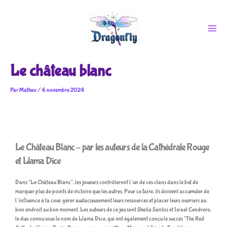
Aller
au
contenu
Le château blanc
Par
Matheo
/
6 novembre 2024
Le Château Blanc – par les auteurs de la Cathédrale Rouge
et Llama Dice
Dans “Le Château Blanc”, les joueurs contrôleront l’un de ces clans dans le but de
marquer plus de points de victoire que les autres. Pour ce faire, ils doivent accumuler de
l’influence à la cour, gérer audacieusement leurs ressources et placer leurs ouvriers au
bon endroit au bon moment. Les auteurs de ce jeu sont Sheila Santos et Israel Cendrero,
le duo connu sous le nom de Llama Dice, qui ont également conçu le succès “The Red