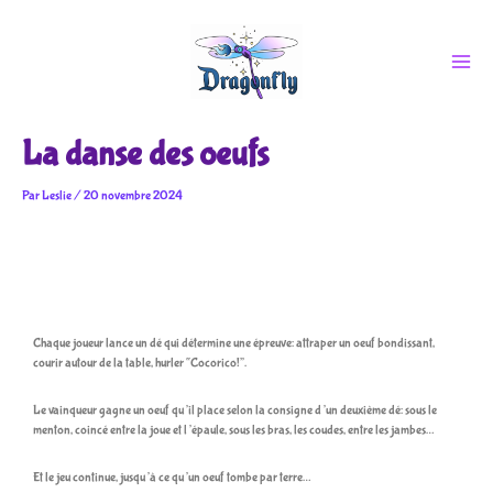
Aller
au
contenu
La danse des oeufs
Par
Leslie
/
20 novembre 2024
Chaque joueur lance un dé qui détermine une épreuve: attraper un oeuf bondissant,
courir autour de la table, hurler “Cocorico!”.
Le vainqueur gagne un oeuf qu’il place selon la consigne d’un deuxième dé: sous le
menton, coincé entre la joue et l’épaule, sous les bras, les coudes, entre les jambes…
Et le jeu continue, jusqu’à ce qu’un oeuf tombe par terre…