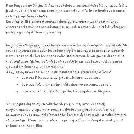
Dans Kingdomino Origins, tentez de développer au mieux votre tribu en apportant le
feu dans vos différents campements, notamment avec l’aide des terribles volcans et
de leurs projections de laves.
Récoltez les différentes ressources naturelles : mammouths, poissons, silex ou
encore des champignons pour former les vaillants membres de votre tribu et régner
sur les royaumes de dominos originels.
Kingdomino Origins se joue de la même manière que le jeu original, mais introduit de
nouveaux composants pour des actions supplémentaires et de nouvelles façons de
marquer des points. Les régions de votre territoire vous feront gagner des points si
elles contiennent du feu. Le feu fait partie de vos terrains de base ou est obtenu en
ajoutant des dominos avec des volcans.
Il existe trois modes de jeu, pour augmenter progressivement en difficulté :
Le mode Découverte, qui présente le feu et les volcans
Le mode Totem, qui amène l’utilisation des ressources en bois
Le mode Tribu, qui ajoute au jeu les hommes de Cro-Magnon.
Vous gagnez des points en collectant des ressources, avec des points
supplémentaires lorsque vous avez la majorité d’un type de ressources. Ces
ressources vous permettent d’amener des hommes des cavernes sur votre territoire
et chaque type d’homme des cavernes a sa propre façon de vous donner des points
en fonction de sa position.