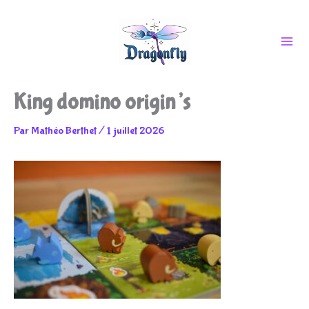
Aller
King domino origin’s
au
Par
Mathéo Berthet
/
1 juillet 2026
contenu