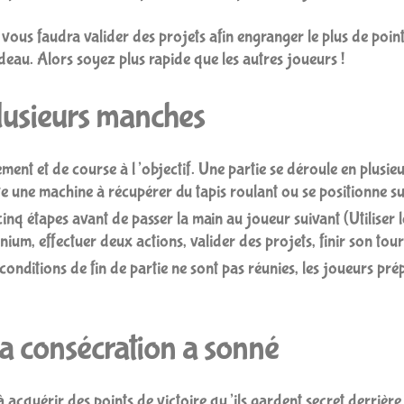
l vous faudra valider des projets afin engranger le plus de point
deau. Alors soyez plus rapide que les autres joueurs !
lusieurs manches
ent et de course à l’objectif. Une partie se déroule en plusie
ve une machine à récupérer du tapis roulant ou se positionne s
cinq étapes avant de passer la main au joueur suivant (Utiliser 
um, effectuer deux actions, valider des projets, finir son tour
les conditions de fin de partie ne sont pas réunies, les joueurs pré
la consécration a sonné
à acquérir des points de victoire qu’ils gardent secret derrière