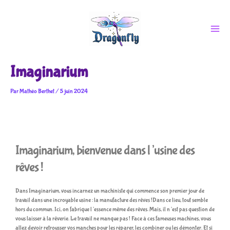
Aller
au
contenu
Imaginarium
Par
Mathéo Berthet
/
5 juin 2024
Imaginarium, bienvenue dans l’usine des
rêves !
Dans Imaginarium, vous incarnez un machiniste qui commence son premier jour de
travail dans une incroyable usine : la manufacture des rêves !Dans ce lieu, tout semble
hors du commun. Ici, on fabrique l’essence même des rêves. Mais, il n’est pas question de
vous laisser à la rêverie. Le travail ne manque pas ! Face à ces fameuses machines, vous
allez devoir retrousser vos manches pour les réparer, les combiner ou les démonter. Et si