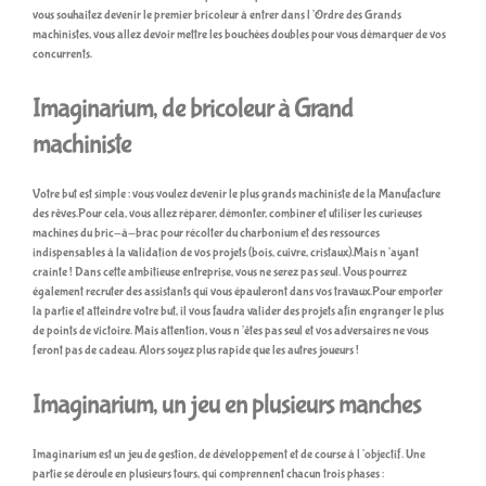
vous souhaitez devenir le premier bricoleur à entrer dans l’Ordre des Grands
machinistes, vous allez devoir mettre les bouchées doubles pour vous démarquer de vos
concurrents.
Imaginarium, de bricoleur à Grand
machiniste
Votre but est simple : vous voulez devenir le plus grands machiniste de la Manufacture
des rêves.Pour cela, vous allez réparer, démonter, combiner et utiliser les curieuses
machines du bric-à-brac pour récolter du charbonium et des ressources
indispensables à la validation de vos projets (bois, cuivre, cristaux).Mais n’ayant
crainte ! Dans cette ambitieuse entreprise, vous ne serez pas seul. Vous pourrez
également recruter des assistants qui vous épauleront dans vos travaux.Pour emporter
la partie et atteindre votre but, il vous faudra valider des projets afin engranger le plus
de points de victoire. Mais attention, vous n’êtes pas seul et vos adversaires ne vous
feront pas de cadeau. Alors soyez plus rapide que les autres joueurs !
Imaginarium, un jeu en plusieurs manches
Imaginarium est un jeu de gestion, de développement et de course à l’objectif. Une
partie se déroule en plusieurs tours, qui comprennent chacun trois phases :