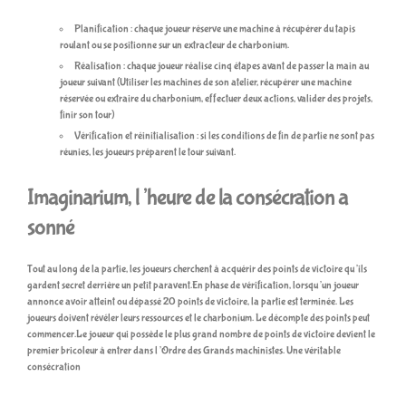
Planification : chaque joueur réserve une machine à récupérer du tapis
roulant ou se positionne sur un extracteur de charbonium.
Réalisation : chaque joueur réalise cinq étapes avant de passer la main au
joueur suivant (Utiliser les machines de son atelier, récupérer une machine
réservée ou extraire du charbonium, effectuer deux actions, valider des projets,
finir son tour)
Vérification et réinitialisation : si les conditions de fin de partie ne sont pas
réunies, les joueurs préparent le tour suivant.
Imaginarium, l’heure de la consécration a
sonné
Tout au long de la partie, les joueurs cherchent à acquérir des points de victoire qu’ils
gardent secret derrière un petit paravent.En phase de vérification, lorsqu’un joueur
annonce avoir atteint ou dépassé 20 points de victoire, la partie est terminée. Les
joueurs doivent révéler leurs ressources et le charbonium. Le décompte des points peut
commencer.Le joueur qui possède le plus grand nombre de points de victoire devient le
premier bricoleur à entrer dans l’Ordre des Grands machinistes. Une véritable
consécration