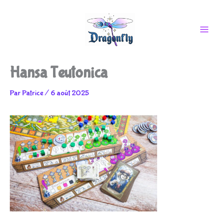
Aller
Hansa Teutonica
au
Par
Patrice
/
6 août 2025
contenu