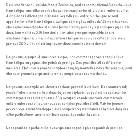
Deutsche Hanse ou, en latin, Hansa Teutonica, sont des noms alternatifs pour la Ligue
Hanséatique, une alliance entre les guildes marchandes et (plus tard) entre les villes
d’origine de l’Allemagne inférieure. Les villes qui ont rejoint la ligue se sont
appelées les villes Hanséatiques. La ligue a émergé au milieu du 12ème siècle sans
être explicitement fondée et aucune forme d’admission ne s’est appliquée jusqu’à la
deuxième moitié du XIVème siècle, il est ainsi presque impossible de dire
exactement quelles villes ont appartenu à la ligue au cours de cette période, mais
presque 200 villes ont été impliquées directement ou indirectement.
Les joueurs essayent d’améliorer leur position comme négociants dans la ligue
Hanséatique en gagnant des points de prestige. Ceci peut être fait de différentes
manières : Établir un réseau de comptoirs dans les nouvelles villes Hanséatiques peut
être aussi prometteur qu’améliorer les compétences des marchands.
Les joueurs accomplissent diverses actions pendant leurs tours. Des commerçants
peuvent être insérés sur le plateau de jeu ou déplacés, on peut même déplacer des
commerçants des autres joueurs. S’ils occupent ensuite une route commerciale
entière entre deux villes, un nouveau comptoir peut être établi. Mais les joueurs
peuvent également développer leurs compétences marchandes à la place dans des
villes particulières, améliorant leurs capacités pendant la partie.
Le gagnant de la partie est le joueur qui aura gagné le plus de points de prestige.