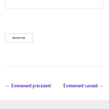
é
ENVOYER
n
o
←
Évènement précédent
Évènement suivant
→
m