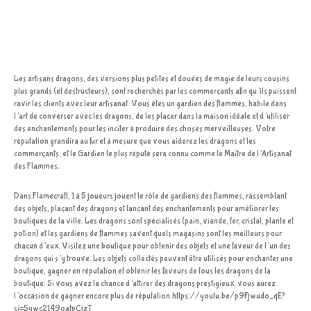
Les artisans dragons, des versions plus petites et douées de magie de leurs cousins
plus grands (et destructeurs), sont recherchés par les commerçants afin qu’ils puissent
ravir les clients avec leur artisanat. Vous êtes un gardien des flammes, habile dans
l’art de converser avec les dragons, de les placer dans la maison idéale et d’utiliser
des enchantements pour les inciter à produire des choses merveilleuses. Votre
réputation grandira au fur et à mesure que vous aiderez les dragons et les
commerçants, et le Gardien le plus réputé sera connu comme le Maître de l’Artisanat
des Flammes.
Dans Flamecraft, 1 à 5 joueurs jouent le rôle de gardiens des flammes, rassemblant
des objets, plaçant des dragons et lançant des enchantements pour améliorer les
boutiques de la ville. Les dragons sont spécialisés (pain, viande, fer, cristal, plante et
potion) et les gardiens de flammes savent quels magasins sont les meilleurs pour
chacun d’eux. Visitez une boutique pour obtenir des objets et une faveur de l’un des
dragons qui s’y trouve. Les objets collectés peuvent être utilisés pour enchanter une
boutique, gagner en réputation et obtenir les faveurs de tous les dragons de la
boutique. Si vous avez la chance d’attirer des dragons prestigieux, vous aurez
l’occasion de gagner encore plus de réputation.https://youtu.be/p9Fjwudo_qE?
si=5ywc2149oatpCjzT