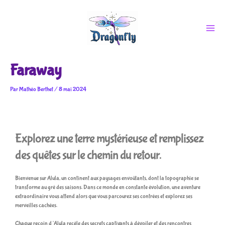
Aller
au
contenu
Faraway
Par
Mathéo Berthet
/
8 mai 2024
Explorez une terre mystérieuse et remplissez
des quêtes sur le chemin du retour.
Bienvenue sur Alula, un continent aux paysages envoûtants, dont la topographie se
transforme au gré des saisons. Dans ce monde en constante évolution, une aventure
extraordinaire vous attend alors que vous parcourez ses contrées et explorez ses
merveilles cachées.
Chaque recoin d’Alula recèle des secrets captivants à dévoiler et des rencontres