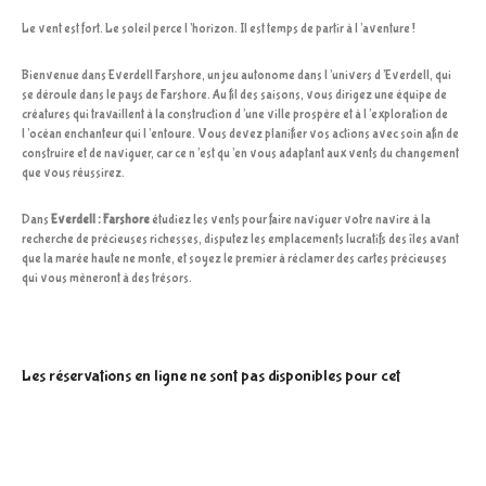
Le vent est fort. Le soleil perce l’horizon. Il est temps de partir à l’aventure !
Bienvenue dans Everdell Farshore, un jeu autonome dans l’univers d’Everdell, qui
se déroule dans le pays de Farshore. Au fil des saisons, vous dirigez une équipe de
créatures qui travaillent à la construction d’une ville prospère et à l’exploration de
l’océan enchanteur qui l’entoure. Vous devez planifier vos actions avec soin afin de
construire et de naviguer, car ce n’est qu’en vous adaptant aux vents du changement
que vous réussirez.
Dans
Everdell : Farshore
étudiez les vents pour faire naviguer votre navire à la
recherche de précieuses richesses, disputez les emplacements lucratifs des îles avant
que la marée haute ne monte, et soyez le premier à réclamer des cartes précieuses
qui vous mèneront à des trésors.
Les réservations en ligne ne sont pas disponibles pour cet