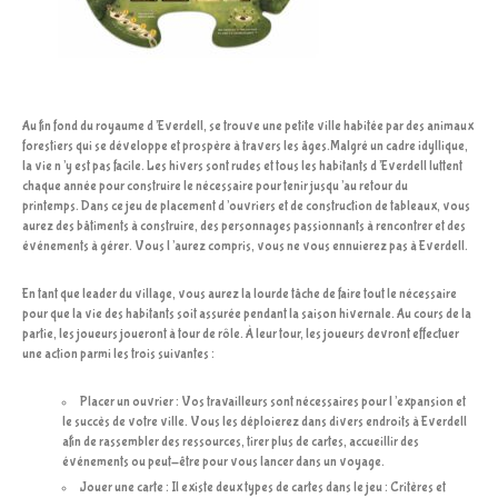
Au fin fond du royaume d’Everdell, se trouve une petite ville habitée par des animaux
forestiers qui se développe et prospère à travers les âges.Malgré un cadre idyllique,
la vie n’y est pas facile. Les hivers sont rudes et tous les habitants d’Everdell luttent
chaque année pour construire le nécessaire pour tenir jusqu’au retour du
printemps. Dans ce jeu de placement d’ouvriers et de construction de tableaux, vous
aurez des bâtiments à construire, des personnages passionnants à rencontrer et des
événements à gérer. Vous l’aurez compris, vous ne vous ennuierez pas à Everdell.
En tant que leader du village, vous aurez la lourde tâche de faire tout le nécessaire
pour que la vie des habitants soit assurée pendant la saison hivernale. Au cours de la
partie, les joueurs joueront à tour de rôle. À leur tour, les joueurs devront effectuer
une action parmi les trois suivantes :
Placer un ouvrier : Vos travailleurs sont nécessaires pour l’expansion et
le succès de votre ville. Vous les déploierez dans divers endroits à Everdell
afin de rassembler des ressources, tirer plus de cartes, accueillir des
événements ou peut-être pour vous lancer dans un voyage.
Jouer une carte : Il existe deux types de cartes dans le jeu : Critères et