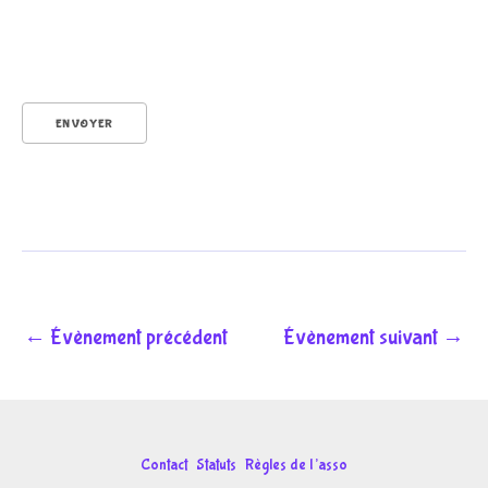
é
ENVOYER
n
o
←
Évènement précédent
Évènement suivant
→
m
Contact
Statuts
Règles de l’asso