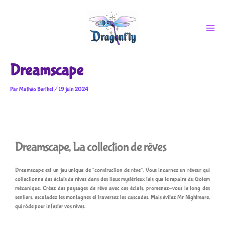
Aller
au
contenu
Dreamscape
Par
Mathéo Berthet
/
19 juin 2024
Dreamscape, La collection de rêves
Dreamscape est un jeu unique de “construction de rêve”. Vous incarnez un rêveur qui
collectionne des éclats de rêves dans des lieux mystérieux tels que le repaire du Golem
mécanique. Créez des paysages de rêve avec ces éclats, promenez-vous le long des
sentiers, escaladez les montagnes et traversez les cascades. Mais évitez Mr Nightmare,
qui rôde pour infester vos rêves.