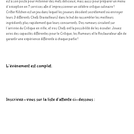
est à son poste pour mitonner des mets délicieux, mais aussi pour préparer un menu
d’exception en 7 services afin d’impressionner un célèbre critique culinaire !
Critter Kitchen est un jeu dans lequel les joueurs décident secrètement où envoyer
leurs 3 différents Chefs (travailleurs) dans le but de rassembler les meilleurs
ingrédients plus rapidement que leurs concurrents. Des rumeurs circulent sur
l’arrivée du Critique en ville, et vos Chefs ont la possibilité de les écouter. Jouez
avec des capacités différentes pour le Critique, les Rumeurs et le Restaurateur afin de
garantir une expérience différente à chaque partie !
L'événement est complet.
Inscrivez-vous sur la liste d'attente ci-dessous :