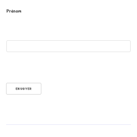
P
Prénom
r
é
ENVOYER
n