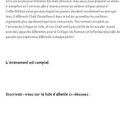
est à son poste pour mitonner des mets délicieux, mais aussi pour préparer un menu
d’exception en 7 services afin d’impressionner un célèbre critique culinaire !
Critter Kitchen est un jeu dans lequel les joueurs décident secrètement où envoyer
leurs 3 différents Chefs (travailleurs) dans le but de rassembler les meilleurs
ingrédients plus rapidement que leurs concurrents. Des rumeurs circulent sur
l’arrivée du Critique en ville, et vos Chefs ont la possibilité de les écouter. Jouez
avec des capacités différentes pour le Critique, les Rumeurs et le Restaurateur afin de
garantir une expérience différente à chaque partie !
L'événement est complet.
Inscrivez-vous sur la liste d'attente ci-dessous :