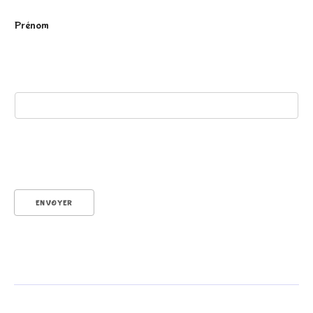
P
Prénom
r
é
ENVOYER
n