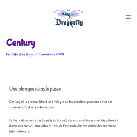
Aller
au
contenu
Century
Par
Sébastien Boyer
/
13 novembre 2024
Une plongée dans le passé
Century est le premier titre d’une trilogie sur les aventures passionnantes des
commerçants d’une autre époque.
Faîtes la découverte des beautés de la route des épices et de ses marchés colorés à
travers les merveilleuses illustrations de Fernanda Suárez, artiste de renommée
internationale.