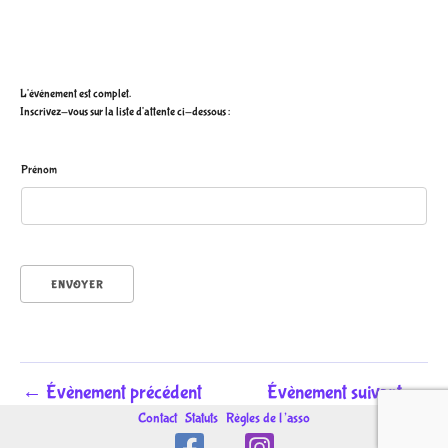
L'événement est complet.
Inscrivez-vous sur la liste d'attente ci-dessous :
P
Prénom
r
é
n
o
m
P
r
ENVOYER
é
n
o
m
P
←
Évènement précédent
Évènement suivant
→
r
é
Contact
Statuts
Règles de l’asso
n
o