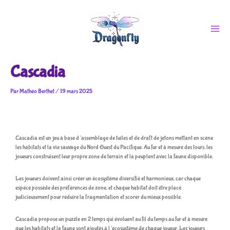
Aller
au
contenu
Cascadia
Par
Mathéo Berthet
/
19 mars 2025
Cascadia est un jeu à base d’assemblage de tuiles et de draft de jetons mettant en scène
les habitats et la vie sauvage du Nord Ouest du Pacifique. Au fur et à mesure des tours, les
joueurs construisent leur propre zone de terrain et la peuplent avec la faune disponible.
Les joueurs doivent ainsi créer un écosystème diversifié et harmonieux, car chaque
espèce possède des préférences de zone, et chaque habitat doit être placé
judicieusement pour réduire la fragmentation et scorer du mieux possible.
Cascadia propose un puzzle en 2 temps qui évoluent au fil du temps au fur et à mesure
que les habitats et la faune sont ajoutés à l’écosystème de chaque joueur. Les joueurs