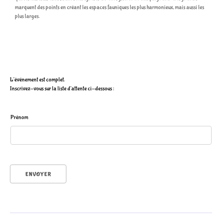
marquent des points en créant les espaces fauniques les plus harmonieux, mais aussi les
plus larges.
L'événement est complet.
Inscrivez-vous sur la liste d'attente ci-dessous :
P
Prénom
r
é
n
o
m
P
r
ENVOYER
é
n
o
m
P