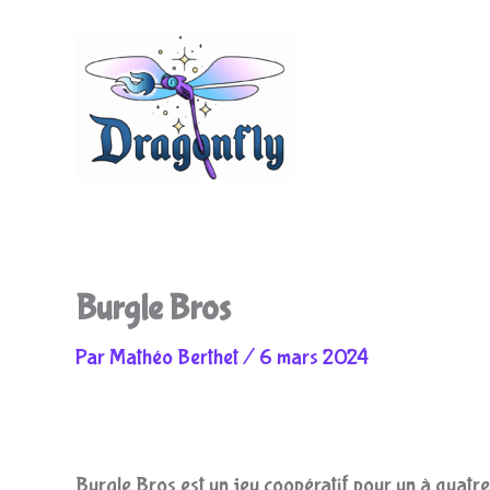
Aller
au
Burgle Bros
Par
Mathéo Berthet
/
6 mars 2024
contenu
Burgle Bros est un jeu coopératif pour un à quatre