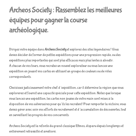
Archeos Society : Rassemblez les meilleures
équipes pour gagner la course
archéologique.
Dirigez votre équipe dans
Archeos Society
et explorez des sites légendaires ! Vous
devez décider de former de petites expéditions pour une progression rapide, ou des
expéditions plus importantes qui sont plus efficaces mais plus lentes à aboutir.
À chacun de vos tours, vous recrutez un nouvel explorateur ou vous lancez une
expédition en jouant vos cartes en utilisant un groupe de couleurs ou de rôles
correspondants.
Choisissez judicieusement votre chef d’expédition, car il détermine la région que vous
explorerez et fournit une capacité spéciale pour cette expédition. Notez que lorsque
vous lancez une expédition, les cartes non jouées de votre main sont mises à la
disposition de vos adversaires pour qu’ils les recrutent !Pour remporter la victoire, vous
devez gérer avec soin vos efforts de recrutement et d’accumulation de découvertes, tout
en surveillant les progrès de vos concurrents.
Archeos Society est la refonte du grand classique Ethnos, disparu depuis longtemps et
entièrement retravaillé et amélioré.