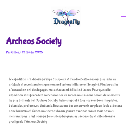
Aller
au
contenu
Archeos Society
Par
Gilles
/
12 février 2025
L’expédition n’a débuté qu’il y a trois jours, et l’endroit est beaucoup plus riche en
artefacts et secrets anciens que nous ne l’avions initialement imaginé. Plusieurs sites
d’excavation ont été dégagés, mais chacun est difficile d’accès. Pour que cette
expédition sans précédent soit couronnée de succès, nous aurons besoin des éléments
les plus brillants de l’Archeos Society. Faisons appel à tous nos membres : linguistes,
botanistes, professeurs, étudiants. Nous avons des concurrents sur place, toute aide sera
donc bienvenue ! Certes, nous serons beaux joueurs avec nos rivaux, mais ne vous
méprenez pas ; c’est nous qui ferons les plus grandes découvertes et détendrons le
prestige de l’Archeos Society