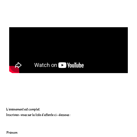
L'événement est complet.
Inscrivez-vous sur la liste d'attente ci-dessous :
P
Prénom
r