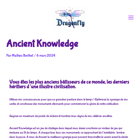
Aller
au
contenu
Ancient Knowledge
Par
Mathéo Berthet
/
6 mars 2024
Vous êtes les plus anciens bâtisseurs de ce monde, les derniers
héritiers d’une illustre civilisation.
Utilisez vos connaissances pour que sa grandeur perdure dans le temps ! Optimisez la synergie de vos
cartes et construisez des monuments étonnants pour commémorer la gloire de votre civilisation.
Gagnez un maximum de points de victoire et montrez vous digne de vos célèbres ancêtres.
Ancient Knowledge est un jeu de stratégie dans lequel vous devez construire un moteur de jeu qui
évoluera au fil du temps. A chaque tour, tous vos monuments se rapprochent de l’inévitable : tomber
dans le passé. À vous de trouver la meilleure synergie pour pouvoir transmettre le savoir avant le déclin