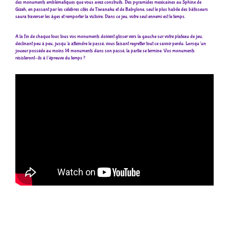
des monuments emblématiques que vous avez construits. Des pyramides mexicaines au Sphinx de
Gizeh, en passant par les célèbres cités de Tiwanaku et de Babylone, seul le plus habile des bâtisseurs
saura traverser les âges et remporter la victoire. Dans ce jeu, votre seul ennemi est le temps.
A la fin de chaque tour, tous vos monuments doivent glisser vers la gauche sur votre plateau de jeu,
déclinant peu à peu, jusqu’à atteindre le passé, vous faisant regretter tout ce savoir perdu. Lorsqu’un
joueur possède au moins 14 monuments dans son passé, la partie se termine. Vos monuments
résisteront-ils à l’épreuve du temps ?