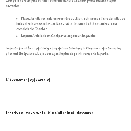
Lorsqu’il ne reste plus qu’une seule tuile dans le Chantier, procédez aux étapes
suivantes :
Placez la tuile restante en première position, puis prenez l’une des piles de
tuiles et retournez celles-ci, face visible, les unes à côté des autres, pour
compléter le Chantier
Le pion Architecte en Chef passe au joueur de gauche
La partie prend fin lorsqu’il n’y a plus qu’une tuile dans le Chantier et que toutes les
piles ont été épuisées. Le joueur ayant le plus de points remporte la partie.
L'événement est complet.
Inscrivez-vous sur la liste d'attente ci-dessous :