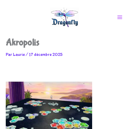
Aller
Akropolis
au
Par
Laurie
/
17 décembre 2025
contenu