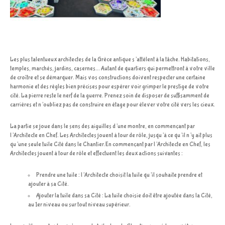
Les plus talentueux architectes de la Grèce antique s’attèlent à la tâche. Habitations,
temples, marchés, jardins, casernes… Autant de quartiers qui permettront à votre ville
de croître et se démarquer. Mais vos constructions doivent respecter une certaine
harmonie et des règles bien précises pour espérer voir grimper le prestige de votre
cité. La pierre reste le nerf de la guerre. Prenez soin de disposer de suffisamment de
carrières et n’oubliez pas de construire en étage pour élever votre cité vers les cieux.
La partie se joue dans le sens des aiguilles d’une montre, en commençant par
l’Architecte en Chef. Les Architectes jouent à tour de rôle, jusqu’à ce qu’il n’y ait plus
qu’une seule tuile Cité dans le Chantier.En commençant par l’Architecte en Chef, les
Architectes jouent à tour de rôle et effectuent les deux actions suivantes :
Prendre une tuile : l’Architecte choisit la tuile qu’il souhaite prendre et
ajouter à sa Cité.
Ajouter la tuile dans sa Cité : La tuile choisie doit être ajoutée dans la Cité,
au 1er niveau ou sur tout niveau supérieur.