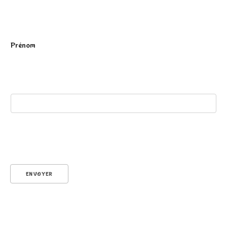
P
Prénom
r
é
ENVOYER
n