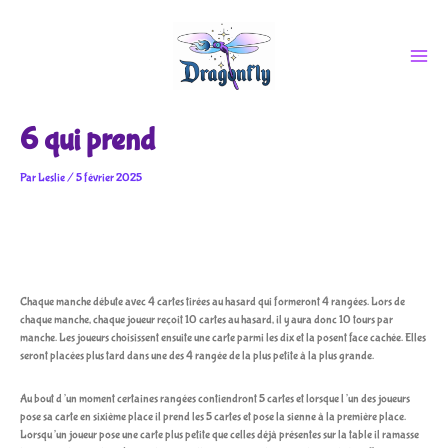
Aller
au
contenu
6 qui prend
Par
Leslie
/
5 février 2025
Chaque manche débute avec 4 cartes tirées au hasard qui formeront 4 rangées. Lors de
chaque manche, chaque joueur reçoit 10 cartes au hasard, il y aura donc 10 tours par
manche. Les joueurs choisissent ensuite une carte parmi les dix et la posent face cachée. Elles
seront placées plus tard dans une des 4 rangée de la plus petite à la plus grande.
Au bout d’un moment certaines rangées contiendront 5 cartes et lorsque l’un des joueurs
pose sa carte en sixième place il prend les 5 cartes et pose la sienne à la première place.
Lorsqu’un joueur pose une carte plus petite que celles déjà présentes sur la table il ramasse