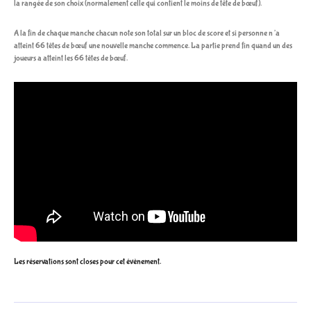
la rangée de son choix (normalement celle qui contient le moins de tête de bœuf).
A la fin de chaque manche chacun note son total sur un bloc de score et si personne n’a
atteint 66 têtes de bœuf une nouvelle manche commence. La partie prend fin quand un des
joueurs a atteint les 66 têtes de bœuf.
Les réservations sont closes pour cet évènement.